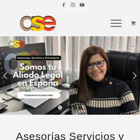
Posterior
1
2
3
4
5
Asesorías Servicios y