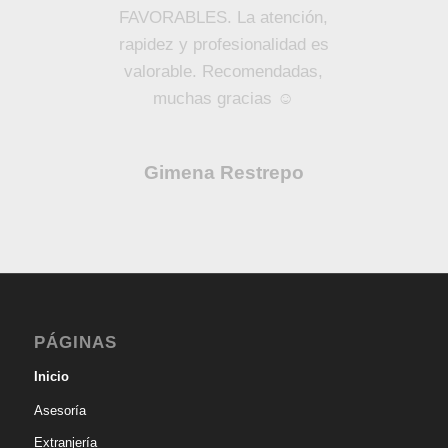
FAVORABLES. La atención,
rapidez y profesionalidad es
valorable. Recomendadas,
muchas gracias ☺️
Gimena Restrepo
PÁGINAS
Inicio
Asesoría
Extranjería